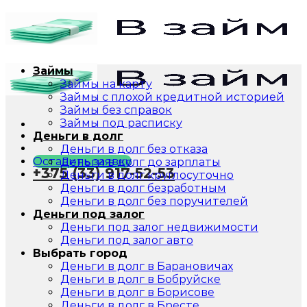
Skip
to
content
Займы
Займы на карту
Займы с плохой кредитной историей
Займы без справок
Займы под расписку
Деньги в долг
Деньги в долг без отказа
Оставить заявку
Деньги в долг до зарплаты
+375 (33) 917-52-53
Деньги в долг круглосуточно
Деньги в долг безработным
Деньги в долг без поручителей
Деньги под залог
Деньги под залог недвижимости
Деньги под залог авто
Выбрать город
Деньги в долг в Барановичах
Деньги в долг в Бобруйске
Деньги в долг в Борисове
Деньги в долг в Бресте