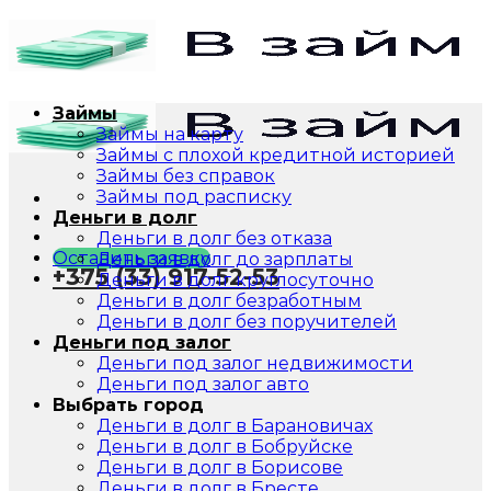
Skip
to
content
Займы
Займы на карту
Займы с плохой кредитной историей
Займы без справок
Займы под расписку
Деньги в долг
Деньги в долг без отказа
Оставить заявку
Деньги в долг до зарплаты
+375 (33) 917-52-53
Деньги в долг круглосуточно
Деньги в долг безработным
Деньги в долг без поручителей
Деньги под залог
Деньги под залог недвижимости
Деньги под залог авто
Выбрать город
Деньги в долг в Барановичах
Деньги в долг в Бобруйске
Деньги в долг в Борисове
Деньги в долг в Бресте